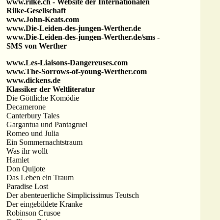
www.rilke.ch - Website der Internationalen
Rilke-Gesellschaft
www.John-Keats.com
www.Die-Leiden-des-jungen-Werther.de
www.Die-Leiden-des-jungen-Werther.de/sms -
SMS von Werther
www.Les-Liaisons-Dangereuses.com
www.The-Sorrows-of-young-Werther.com
www.dickens.de
Klassiker der Weltliteratur
Die Göttliche Komödie
Decamerone
Canterbury Tales
Gargantua und Pantagruel
Romeo und Julia
Ein Sommernachtstraum
Was ihr wollt
Hamlet
Don Quijote
Das Leben ein Traum
Paradise Lost
Der abenteuerliche Simplicissimus Teutsch
Der eingebildete Kranke
Robinson Crusoe