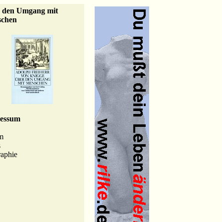
 den Umgang mit
chen
essum
m
s
aphie