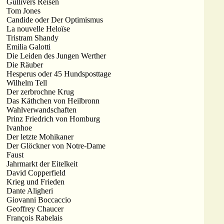
Gullivers Reisen
Tom Jones
Candide oder Der Optimismus
La nouvelle Heloïse
Tristram Shandy
Emilia Galotti
Die Leiden des Jungen Werther
Die Räuber
Hesperus oder 45 Hundsposttage
Wilhelm Tell
Der zerbrochne Krug
Das Käthchen von Heilbronn
Wahlverwandschaften
Prinz Friedrich von Homburg
Ivanhoe
Der letzte Mohikaner
Der Glöckner von Notre-Dame
Faust
Jahrmarkt der Eitelkeit
David Copperfield
Krieg und Frieden
Dante Aligheri
Giovanni Boccaccio
Geoffrey Chaucer
François Rabelais