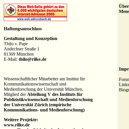
Über
Mens
Haftungsausschluss
Gestaltung und Konzeption
Thilo v. Pape
Andechser Straße 1
81369 München
E-Mail:
thilo@rilke.de
Impr
Wissenschaftlicher Mitarbeiter am Institut für
Foru
Kommunikationswissenschaft und
Link
Medienforschung der Universität München,
Biogr
Mitglied der
Abteilung V des Instituts für
Publizistikwissenschaft und Medienforschung
der Universität Zürich (empirische
Kommunikations- und Medienforschung)
Weitere Projekte:
www.rilke.de