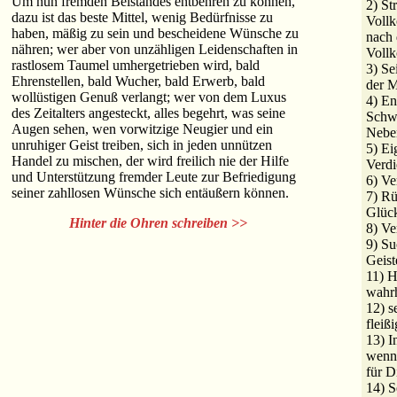
Um nun fremden Beistandes entbehren zu können,
2) St
dazu ist das beste Mittel, wenig Bedürfnisse zu
Vollk
haben, mäßig zu sein und bescheidene Wünsche zu
nach 
nähren; wer aber von unzähligen Leidenschaften in
Voll
rastlosem Taumel umhergetrieben wird, bald
3) Se
Ehrenstellen, bald Wucher, bald Erwerb, bald
der M
wollüstigen Genuß verlangt; wer von dem Luxus
4) En
des Zeitalters angesteckt, alles begehrt, was seine
Schw
Augen sehen, wen vorwitzige Neugier und ein
Nebe
unruhiger Geist treiben, sich in jeden unnützen
5) Ei
Handel zu mischen, der wird freilich nie der Hilfe
Verdi
und Unterstützung fremder Leute zur Befriedigung
6) V
seiner zahllosen Wünsche sich entäußern können.
7) Rü
Glüc
Hinter die Ohren schreiben >>
8) Ve
9) S
Geist
11) H
wahrh
12) s
fleißi
13) I
wenn 
für D
14) S