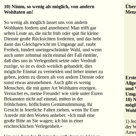
10) Nimm, so wenig als möglich, von andern
Über
Wohltaten an!
Mens
So wenig als möglich lasset uns von andern
Wohltaten fordern und annehmen! Man trifft gar
selten Leute an, die nicht früh oder spät für kleine
Dienste große Rücksichten forderten, und das hebt
dann das Gleichgewicht im Umgange auf, raubt
Freiheit, hindert uneingeschränkte Wahl, und wenn
auch unter zehnmal nicht einmal der Fall einträte,
daß dies uns in Verlegenheit setzte oder Verdruß
zuzöge, so ist es doch weislich gehandelt, dies
mögliche Einmal zu vermeiden und lieber immer zu
geben, jedem zu dienen als von andern Dienste oder
Erst
sonst etwas anzunehmen. Auch gibt es wenig
Allg
Menschen, die mit guter Art Wohltaten erzeigen.
und 
Versuchet es, meine Freunde! wie viele unter Euren
Umga
Bekannten nicht auf einmal, mitten in der
10) 
fröhlichsten, höflichsten Gemütsstimmung, ihr
mögl
Gesicht in feierliche Falten ziehen, wenn Ihr Eure
Wohl
Anrede mit den Worten anhebet: »Ich muß eine
große Bitte an Sie wagen; ich bin in einer
1) Je
erschrecklichen Verlegenheit.«
der W
Anwe