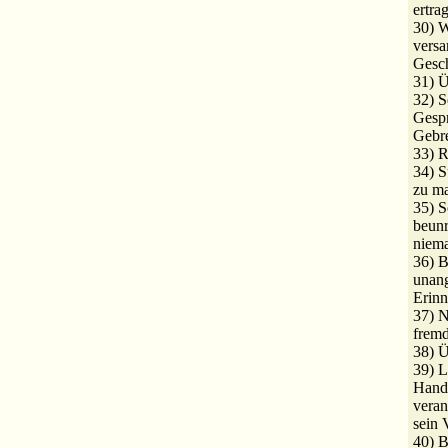
ertra
30) W
versa
Gesch
31) Ü
32) S
Gespr
Gebr
33) R
34) S
zu m
35) S
beunr
niem
36) B
unan
Erinn
37) N
fremd
38) Ü
39) L
Handl
veran
sein 
40) B