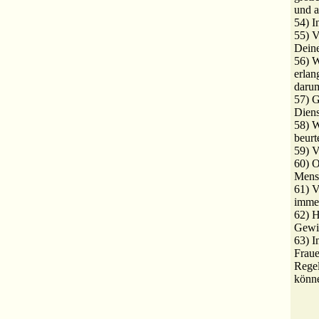
und 
54) 
55) V
Deine
56) W
erlan
darum
57) G
Diens
58) 
beurte
59) V
60) O
Mens
61) V
imme
62) H
Gewi
63) I
Frau
Rege
könn