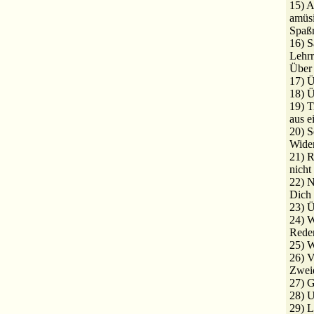
15) A
amüsi
Spaß
16) S
Lehr
Über 
17) Ü
18) 
19) T
aus e
20) S
Wide
21) R
nicht
22) N
Dich 
23) 
24) W
Rede
25) W
26) 
Zweid
27) 
28) U
29) L