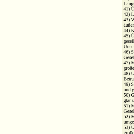
Lange
41) Ü
42) L
43) W
äußer
44) K
45) Ü
gesel
Unsch
46) S
Gesel
47) M
groß
48) U
Betra
49) S
und g
50) G
glänz
51) M
Gesel
52) M
umge
53) 
große