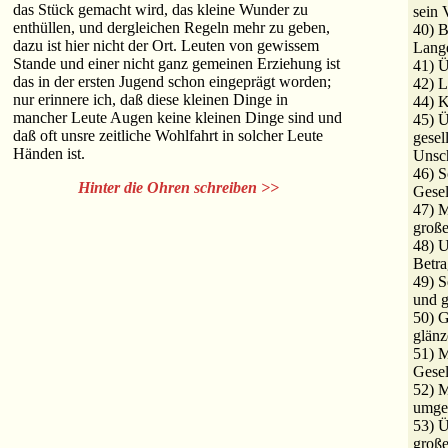
das Stück gemacht wird, das kleine Wunder zu
sein 
enthüllen, und dergleichen Regeln mehr zu geben,
40) B
dazu ist hier nicht der Ort. Leuten von gewissem
Lange
Stande und einer nicht ganz gemeinen Erziehung ist
41) Ü
das in der ersten Jugend schon eingeprägt worden;
42) L
nur erinnere ich, daß diese kleinen Dinge in
44) K
mancher Leute Augen keine kleinen Dinge sind und
45) Ü
daß oft unsre zeitliche Wohlfahrt in solcher Leute
gesel
Händen ist.
Unsch
46) S
Hinter die Ohren schreiben >>
Gesel
47) M
groß
48) U
Betra
49) S
und g
50) G
glänz
51) M
Gesel
52) M
umge
53) 
große