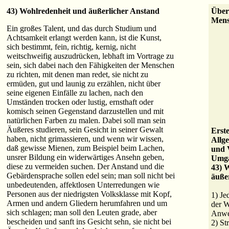
43) Wohlredenheit und äußerlicher Anstand
Über
Mens
Ein großes Talent, und das durch Studium und
Achtsamkeit erlangt werden kann, ist die Kunst,
sich bestimmt, fein, richtig, kernig, nicht
weitschweifig auszudrücken, lebhaft im Vortrage zu
sein, sich dabei nach den Fähigkeiten der Menschen
zu richten, mit denen man redet, sie nicht zu
ermüden, gut und launig zu erzählen, nicht über
seine eigenen Einfälle zu lachen, nach den
Umständen trocken oder lustig, ernsthaft oder
komisch seinen Gegenstand darzustellen und mit
natürlichen Farben zu malen. Dabei soll man sein
Äußeres studieren, sein Gesicht in seiner Gewalt
Erst
haben, nicht grimassieren, und wenn wir wissen,
Allg
daß gewisse Mienen, zum Beispiel beim Lachen,
und 
unsrer Bildung ein widerwärtiges Ansehn geben,
Umga
diese zu vermeiden suchen. Der Anstand und die
43) 
Gebärdensprache sollen edel sein; man soll nicht bei
äuße
unbedeutenden, affektlosen Unterredungen wie
Personen aus der niedrigsten Volksklasse mit Kopf,
1) Je
Armen und andern Gliedern herumfahren und um
der W
sich schlagen; man soll den Leuten grade, aber
Anwe
bescheiden und sanft ins Gesicht sehn, sie nicht bei
2) St