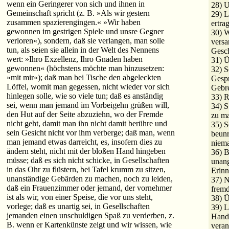
wenn ein Geringerer von sich und ihnen in
28) U
Gemeinschaft spricht (z. B. »Als wir gestern
29) L
zusammen spazierengingen.« »Wir haben
ertra
gewonnen im gestrigen Spiele und unsre Gegner
30) W
verloren«), sondern, daß sie verlangen, man solle
versa
tun, als seien sie allein in der Welt des Nennens
Gesch
wert: »Ihro Exzellenz, Ihro Gnaden haben
31) Ü
gewonnen« (höchstens möchte man hinzusetzen:
32) S
»mit mir«); daß man bei Tische den abgeleckten
Gespr
Löffel, womit man gegessen, nicht wieder vor sich
Gebr
hinlegen solle, wie so viele tun; daß es anständig
33) R
sei, wenn man jemand im Vorbeigehn grüßen will,
34) S
den Hut auf der Seite abzuziehn, wo der Fremde
zu m
nicht geht, damit man ihn nicht damit berühre und
35) S
sein Gesicht nicht vor ihm verberge; daß man, wenn
beunr
man jemand etwas darreicht, es, insofern dies zu
niem
ändern steht, nicht mit der bloßen Hand hingeben
36) B
müsse; daß es sich nicht schicke, in Gesellschaften
unan
in das Ohr zu flüstern, bei Tafel krumm zu sitzen,
Erinn
unanständige Gebärden zu machen, noch zu leiden,
37) N
daß ein Frauenzimmer oder jemand, der vornehmer
fremd
ist als wir, von einer Speise, die vor uns steht,
38) Ü
vorlege; daß es unartig sei, in Gesellschaften
39) L
jemanden einen unschuldigen Spaß zu verderben, z.
Handl
B. wenn er Kartenkünste zeigt und wir wissen, wie
veran