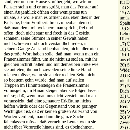
sind, vor unserm Hause vorübergeht, wo wir am
für D
Fenster stehn und er uns grüßt, man das Fenster auf
14) S
einen Augenblick öffnen oder wenigstens tun
15) A
müsse, als wolle man es öffnen; daß eben dies in der
amüsi
Kutsche, beim Vorüberfahren zu beobachten sei;
Spaß
daß man dem, mit welchem man spricht, frei und
16) S
offen, doch nicht starr und frech in das Gesicht
Lehr
schauen, seine Stimme in seiner Gewalt haben,
Über 
nicht schreien und doch verständlich reden, in
17) Ü
seinem Gange Anstand beobachten, nicht allerorten
18) 
das große Wort haben solle; daß man, wenn man ein
19) T
Frauenzimmer führt, um sie nicht zu stoßen, mit ihr
aus e
gleichen Schritt halten und mit demselben Fuße wie
20) S
sie antreten, ihr auch zuweilen seine linke Hand
Wide
reichen müsse, wenn sie an der rechten Seite nicht
21) R
so bequem gehn würde; daß man auf steilen
nicht
Treppen im Hinuntersteigen die Frauenzimmer
22) N
vorausgehn, im Hinaufsteigen aber sie folgen lassen
Dich 
müsse; daß, wenn man uns nicht versteht und man
23) 
voraussieht, daß eine genauere Erklärung nichts
24) W
helfen würde oder der Gegenstand von so geringer
Rede
Wichtigkeit ist, daß er keinen großen Aufwand von
25) W
Worten verdient, man dann die ganze Sache
26) 
fallenlassen müsse; daß vornehme Leute, wenn sie
Zweid
nicht über Vorurteile hinaus sind, es übelnehmen,
27) 