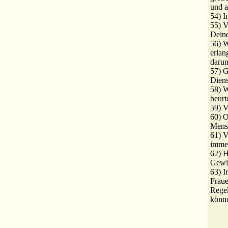
und 
54) 
55) V
Deine
56) W
erlan
darum
57) G
Diens
58) 
beurte
59) V
60) O
Mens
61) V
imme
62) H
Gewi
63) I
Frau
Rege
könn