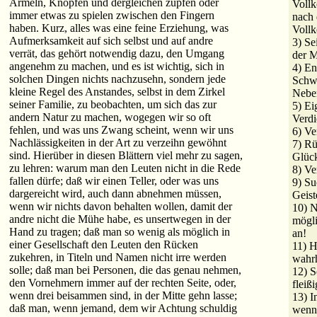
Ärmeln, Knöpfen und dergleichen zupfen oder
Vollk
immer etwas zu spielen zwischen den Fingern
nach 
haben. Kurz, alles was eine feine Erziehung, was
Voll
Aufmerksamkeit auf sich selbst und auf andre
3) Se
verrät, das gehört notwendig dazu, den Umgang
der M
angenehm zu machen, und es ist wichtig, sich in
4) En
solchen Dingen nichts nachzusehn, sondern jede
Schw
kleine Regel des Anstandes, selbst in dem Zirkel
Nebe
seiner Familie, zu beobachten, um sich das zur
5) Ei
andern Natur zu machen, wogegen wir so oft
Verdi
fehlen, und was uns Zwang scheint, wenn wir uns
6) V
Nachlässigkeiten in der Art zu verzeihn gewöhnt
7) Rü
sind. Hierüber in diesen Blättern viel mehr zu sagen,
Glüc
zu lehren: warum man den Leuten nicht in die Rede
8) Ve
fallen dürfe; daß wir einen Teller, oder was uns
9) S
dargereicht wird, auch dann abnehmen müssen,
Geist
wenn wir nichts davon behalten wollen, damit der
10) N
andre nicht die Mühe habe, es unsertwegen in der
mögli
Hand zu tragen; daß man so wenig als möglich in
an!
einer Gesellschaft den Leuten den Rücken
11) H
zukehren, in Titeln und Namen nicht irre werden
wahrh
solle; daß man bei Personen, die das genau nehmen,
12) S
den Vornehmern immer auf der rechten Seite, oder,
fleißi
wenn drei beisammen sind, in der Mitte gehn lasse;
13) I
daß man, wenn jemand, dem wir Achtung schuldig
wenn 