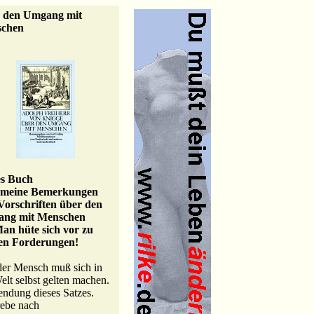
 den Umgang mit
chen
es Buch
emeine Bemerkungen
Vorschriften über den
ng mit Menschen
an hüte sich vor zu
en Forderungen!
der Mensch muß sich in
elt selbst gelten machen.
ndung dieses Satzes.
rebe nach