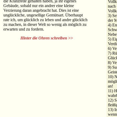
die Kranzrede gehalten haben, ja ihr eigenes
Vollk
Gebäude, sobald nur ein andrer eine kleine
nach 
Verzierung daran angebracht hat. Dies ist eine
Voll
unglückliche, ungesellige Gemütsart. Überhaupt
3) Se
rate ich, um glücklich zu leben und andre glücklich
der M
zu machen, in dieser Welt so wenig als möglich zu
4) En
erwarten und zu fordern.
Schw
Nebe
Hinter die Ohren schreiben >>
5) Ei
Verdi
6) V
7) Rü
Glüc
8) Ve
9) S
Geist
10) N
mögli
an!
11) H
wahrh
12) S
fleißi
13) I
wenn 