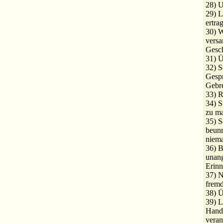
28) U
29) L
ertra
30) W
versa
Gesch
31) Ü
32) S
Gespr
Gebr
33) R
34) S
zu m
35) S
beunr
niem
36) B
unan
Erinn
37) N
fremd
38) Ü
39) L
Handl
veran