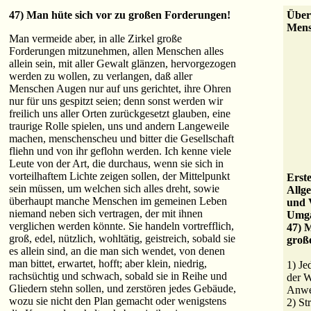
47) Man hüte sich vor zu großen Forderungen!
Über
Mens
Man vermeide aber, in alle Zirkel große
Forderungen mitzunehmen, allen Menschen alles
allein sein, mit aller Gewalt glänzen, hervorgezogen
werden zu wollen, zu verlangen, daß aller
Menschen Augen nur auf uns gerichtet, ihre Ohren
nur für uns gespitzt seien; denn sonst werden wir
freilich uns aller Orten zurückgesetzt glauben, eine
traurige Rolle spielen, uns und andern Langeweile
machen, menschenscheu und bitter die Gesellschaft
fliehn und von ihr geflohn werden. Ich kenne viele
Leute von der Art, die durchaus, wenn sie sich in
vorteilhaftem Lichte zeigen sollen, der Mittelpunkt
Erst
sein müssen, um welchen sich alles dreht, sowie
Allg
überhaupt manche Menschen im gemeinen Leben
und 
niemand neben sich vertragen, der mit ihnen
Umga
verglichen werden könnte. Sie handeln vortrefflich,
47) M
groß, edel, nützlich, wohltätig, geistreich, sobald sie
groß
es allein sind, an die man sich wendet, von denen
man bittet, erwartet, hofft; aber klein, niedrig,
1) Je
rachsüchtig und schwach, sobald sie in Reihe und
der W
Gliedern stehn sollen, und zerstören jedes Gebäude,
Anwe
wozu sie nicht den Plan gemacht oder wenigstens
2) St