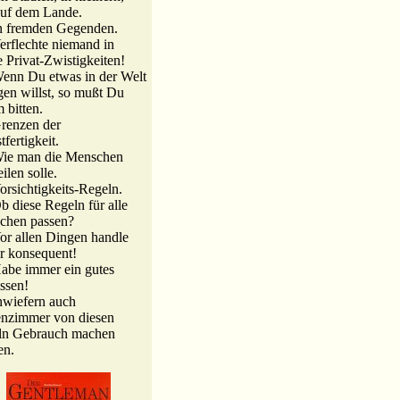
auf dem Lande.
In fremden Gegenden
.
erflechte niemand in
 Privat-Zwistigkeiten!
enn Du etwas in der Welt
gen willst, so mußt Du
 bitten.
renzen der
tfertigkeit.
Wie man die Menschen
ilen solle.
orsichtigkeits-Regeln.
b diese Regeln für alle
chen passen?
or allen Dingen handle
r konsequent!
abe immer ein gutes
ssen!
nwiefern auch
enzimmer von diesen
ln Gebrauch machen
en.