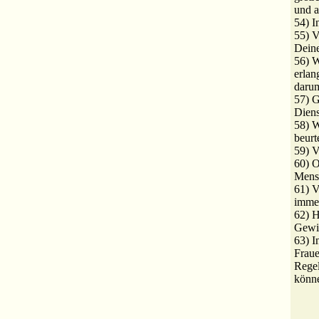
und 
54) 
55) V
Deine
56) W
erlan
darum
57) G
Diens
58) 
beurte
59) V
60) O
Mens
61) V
imme
62) H
Gewi
63) I
Frau
Rege
könn