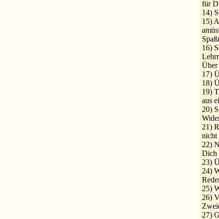
für D
14) S
15) A
amüsi
Spaß
16) S
Lehr
Über 
17) Ü
18) 
19) T
aus e
20) S
Wide
21) R
nicht
22) N
Dich 
23) 
24) W
Rede
25) W
26) 
Zweid
27) 