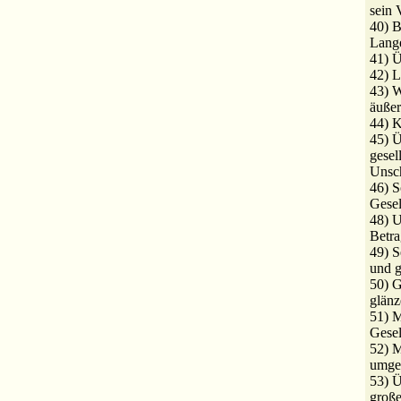
sein 
40) B
Lange
41) Ü
42) L
43) W
äußer
44) K
45) Ü
gesel
Unsch
46) S
Gesel
48) U
Betra
49) S
und g
50) G
glänz
51) M
Gesel
52) M
umge
53) 
große