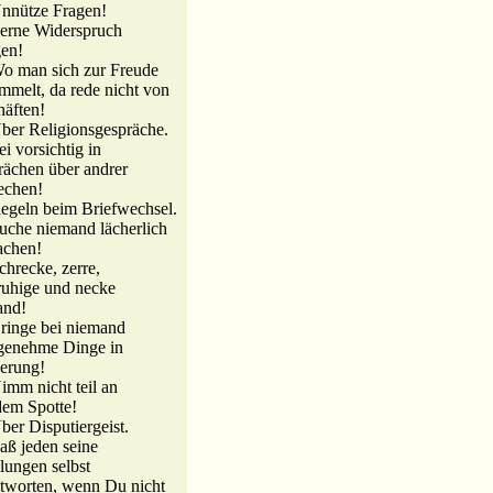
nnütze Fragen!
erne Widerspruch
gen!
o man sich zur Freude
mmelt, da rede nicht von
äften!
ber Religionsgespräche.
ei vorsichtig in
ächen über andrer
echen!
egeln beim Briefwechsel.
uche niemand lächerlich
achen!
chrecke, zerre,
uhige und necke
and!
ringe bei niemand
genehme Dinge in
erung!
imm nicht teil an
em Spotte!
ber Disputiergeist.
aß jeden seine
ungen selbst
tworten, wenn Du nicht