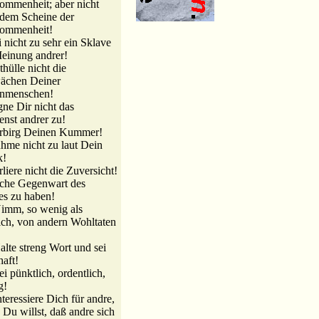
ommenheit; aber nicht
dem Scheine der
kommenheit!
i nicht zu sehr ein Sklave
einung andrer!
thülle nicht die
ächen Deiner
nmenschen!
gne Dir nicht das
enst andrer zu!
erbirg Deinen Kummer!
hme nicht zu laut Dein
k!
rliere nicht die Zuversicht!
uche Gegenwart des
es zu haben!
imm, so wenig als
ch, von andern Wohltaten
alte streng Wort und sei
aft!
ei pünktlich, ordentlich,
g!
nteressiere Dich für andre,
Du willst, daß andre sich