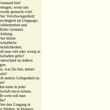
Vormund bist!
etragen, wenn uns
weile gemacht wird.
ber Verschwiegenheit;
eichtigkeit im Umgange;
ohlredenheit und
licher Anstand;
leidung.
ber kleine
lschaftliche
icklichkeiten.
oll man viel oder wenig in
lschaften gehn?
nterschied im äußern
gen.
ei, was Du bist, immer
anz!
ib andern Gelegenheit zu
en!
an kann in jeder
lschaft etwas lernen.
it wem soll man
hn?
Über den Umgang in
n Städten, in kleinern,