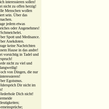
ich interessieren sollen!
ei nicht zu offen herzig!
lle Menschen wollen
ert sein. Über das
machen.
age jedem etwas
reiches oder Angenehmes!
Schmeichelei.
ber Spott und Medisance.
Über Anekdoten.
rage keine Nachrichten
inem Hause in das andre!
ei vorsichtig in Tadel und
rspruch!
ede nicht zu viel und
 langweilig!
och von Dingen, die nur
interessieren!
Über Egoismus.
idersprich Dir nicht im
n!
iederhole Dich nicht!
Vermeide
eutigkeiten;
Gemeinsprüche;