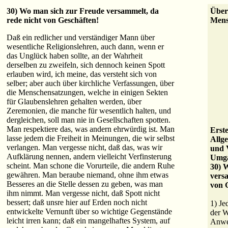
30) Wo man sich zur Freude versammelt, da
Über
rede nicht von Geschäften!
Mens
Daß ein redlicher und verständiger Mann über
wesentliche Religionslehren, auch dann, wenn er
das Unglück haben sollte, an der Wahrheit
derselben zu zweifeln, sich dennoch keinen Spott
erlauben wird, ich meine, das versteht sich von
selber; aber auch über kirchliche Verfassungen, über
die Menschensatzungen, welche in einigen Sekten
für Glaubenslehren gehalten werden, über
Zeremonien, die manche für wesentlich halten, und
dergleichen, soll man nie in Gesellschaften spotten.
Man respektiere das, was andern ehrwürdig ist. Man
Erst
lasse jedem die Freiheit in Meinungen, die wir selbst
Allg
verlangen. Man vergesse nicht, daß das, was wir
und 
Aufklärung nennen, andern vielleicht Verfinsterung
Umga
scheint. Man schone die Vorurteile, die andern Ruhe
30) 
gewähren. Man beraube niemand, ohne ihm etwas
versa
Besseres an die Stelle dessen zu geben, was man
von 
ihm nimmt. Man vergesse nicht, daß Spott nicht
bessert; daß unsre hier auf Erden noch nicht
1) Je
entwickelte Vernunft über so wichtige Gegenstände
der W
leicht irren kann; daß ein mangelhaftes System, auf
Anwe