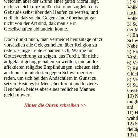
welchem aber der Grund einer guten Moral liegt,
2) St
nicht so leicht umzureißen ist, ohne zugleich das
Vollk
Gebäude selbst über den Haufen zu werfen, und
nach 
endlich, daß solche Gegenstände überhaupt gar
Voll
nicht von der Art sind, daß man sie in
3) Se
Gesellschaften abhandeln könne.
der M
4) En
Doch dünkt mich, man vermeidet heutzutage oft zu
Schw
vorsätzlich alle Gelegenheiten, über Religion zu
Nebe
reden. Einige Leute schämen sich, Wärme für
5) Ei
Gottesverehrung zu zeigen, aus Furcht, für nicht
Verdi
aufgeklärt genug gehalten zu werden, und andre
6) V
affektieren religiöse Empfindungen, scheuen sich,
7) Rü
auch nur im mindesten gegen Schwärmerei zu
Glüc
reden, um sich bei den Andächtlern in Gunst zu
8) Ve
setzen. Ersteres ist Menschenfurcht und letzteres
9) S
Heuchelei, beides aber eines redlichen Mannes
Geist
gleich unwert.
10) N
mögli
Hinter die Ohren schreiben >>
an!
11) H
wahrh
12) S
fleißi
13) I