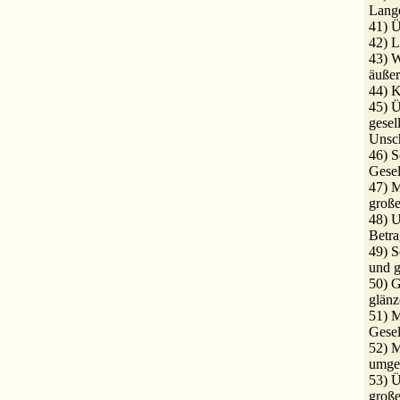
Lange
41) Ü
42) L
43) W
äußer
44) K
45) Ü
gesel
Unsch
46) S
Gesel
47) M
groß
48) U
Betra
49) S
und g
50) G
glänz
51) M
Gesel
52) M
umge
53) 
große