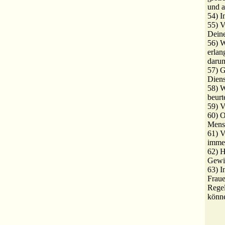
und 
54) 
55) V
Deine
56) W
erlan
darum
57) G
Diens
58) 
beurte
59) V
60) O
Mens
61) V
imme
62) H
Gewi
63) I
Frau
Rege
könn