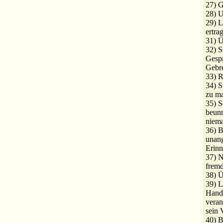
27) 
28) U
29) L
ertra
31) Ü
32) S
Gespr
Gebr
33) R
34) S
zu m
35) S
beunr
niem
36) B
unan
Erinn
37) N
fremd
38) Ü
39) L
Handl
veran
sein 
40) B