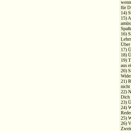
wenn 
für D
14) S
15) A
amüsi
Spaß
16) S
Lehr
Über 
17) Ü
18) 
19) T
aus e
20) S
Wide
21) R
nicht
22) N
Dich 
23) 
24) W
Rede
25) W
26) 
Zweid