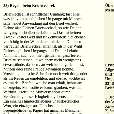
33) Regeln beim Briefwechsel.
Über
Mens
Briefwechsel ist schriftlicher Umgang; fast alles,
was ich vom persönlichen Umgange mit Menschen
sage, leidet Anwendung auf den Briefwechsel.
Dehne also Deinen Briefwechsel, so wie Deinen
Umgang, nicht über Gebühr aus. Das hat keinen
Zweck, kostet Geld und ist Zeitverderb. Sei ebenso
vorsichtig in der Wahl derer, mit denen Du einen
vertrauten Briefwechsel anfängst, als in der Wahl
Deines täglichen Umgangs und Deiner Lektüre.
Nimm Dir auch vor, nie irgendeinen ganz leeren
Brief zu schreiben, in welchem nicht wenigstens
etwas stünde, das dem, an welchen er gerichtet ist,
Erst
Nutzen oder reine Freude gewähren könnte.
Allg
Vorsichtigkeit ist im Schreiben noch weit dringender
und 
als im Reden zu empfehlen, und ebenso wichtig ist
Umga
es, mit den Briefen, welche man erhält, behutsam
33) 
umzugehn. Man sollte es kaum glauben, was für
Brief
Verdruß, Zwist und Mißverständnis durch
Versäumung dieser Klugheitsregel entstehn können.
1) Je
Ein einziges hingeschriebenes unauslöschliches
der W
Wort, ein einziges aus Unachtsamkeit
Anwe
liegengebliebenes Papier hat manches Menschen
2) St