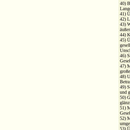
40) B
Lange
41) Ü
42) L
43) W
äußer
44) K
45) Ü
gesel
Unsch
46) S
Gesel
47) M
groß
48) U
Betra
49) S
und g
50) G
glänz
51) M
Gesel
52) M
umge
53) 