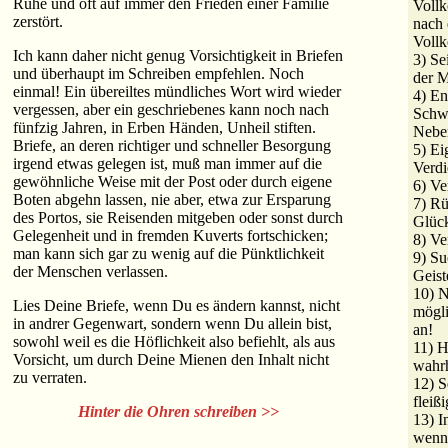
Ruhe und oft auf immer den Frieden einer Familie
Vollk
zerstört.
nach 
Voll
Ich kann daher nicht genug Vorsichtigkeit in Briefen
3) Se
und überhaupt im Schreiben empfehlen. Noch
der M
einmal! Ein übereiltes mündliches Wort wird wieder
4) En
vergessen, aber ein geschriebenes kann noch nach
Schw
fünfzig Jahren, in Erben Händen, Unheil stiften.
Nebe
Briefe, an deren richtiger und schneller Besorgung
5) Ei
irgend etwas gelegen ist, muß man immer auf die
Verdi
gewöhnliche Weise mit der Post oder durch eigene
6) V
Boten abgehn lassen, nie aber, etwa zur Ersparung
7) Rü
des Portos, sie Reisenden mitgeben oder sonst durch
Glüc
Gelegenheit und in fremden Kuverts fortschicken;
8) Ve
man kann sich gar zu wenig auf die Pünktlichkeit
9) S
der Menschen verlassen.
Geist
10) N
Lies Deine Briefe, wenn Du es ändern kannst, nicht
mögli
in andrer Gegenwart, sondern wenn Du allein bist,
an!
sowohl weil es die Höflichkeit also befiehlt, als aus
11) H
Vorsicht, um durch Deine Mienen den Inhalt nicht
wahrh
zu verraten.
12) S
fleißi
Hinter die Ohren schreiben >>
13) I
wenn 