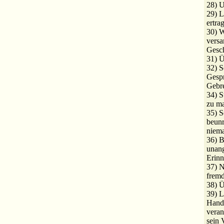
28) U
29) L
ertra
30) W
versa
Gesch
31) Ü
32) S
Gespr
Gebr
34) S
zu m
35) S
beunr
niem
36) B
unan
Erinn
37) N
fremd
38) Ü
39) L
Handl
veran
sein 