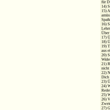
für D
14) S
15) A
amüsi
Spaß
16) S
Lehr
Über 
17) Ü
18) 
19) T
aus e
20) S
Wide
21) R
nicht
22) N
Dich 
23) 
24) W
Rede
25) W
26) 
Zweid
27) 