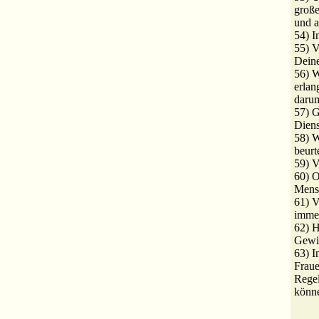
große
und 
54) 
55) V
Deine
56) W
erlan
darum
57) G
Diens
58) 
beurte
59) V
60) O
Mens
61) V
imme
62) H
Gewi
63) I
Frau
Rege
könn